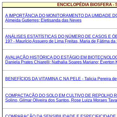
ENCICLOPÉDIA BIOSFERA -
A IMPORTÂNCIA DO MONITORAMENTO DA UMIDADE DO S
Almeida Gutierres; Eletisanda das Neves
ANÁLISES ESTATÍSTICAS DO NÚMERO DE CASOS E 
19? - Maurício Assuero de Lima Freitas, Maria de Fátima da
AVALIAÇÃO HISTÓRICA DO ESTÁGIO EM BIOTECNOLOGI
Daniela Prates Chiarelli; Nathalia Soares Mariano; Éverto
BENEFÍCIOS DA VITAMINA C NA PELE - Talicia Pereira de 
COMPACTAÇÃO DO SOLO EM CULTIVO DE REPOLHO ROXO NO 
Solino, Gilmar Oliveira dos Santos, Rose Luiza Moraes Tava
COMPARAÇÃO DA SENSIBILIDADE E ESPECIFICIDADE ENTR