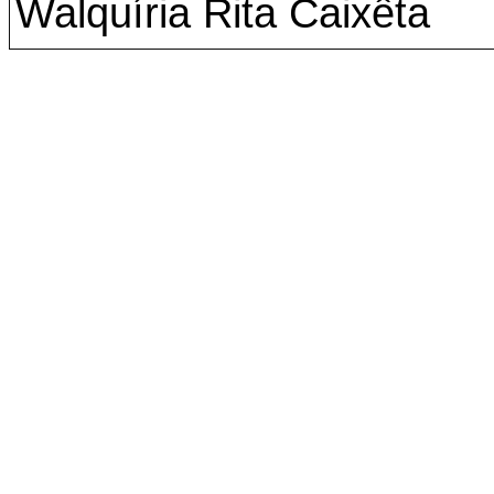
Walquíria Rita Caixêta