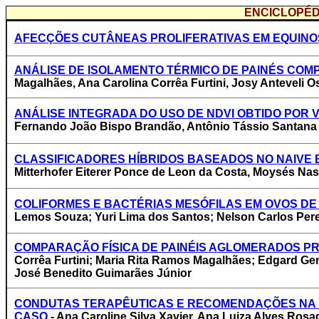
ENCICLOPÉD
AFECÇÕES CUTÂNEAS PROLIFERATIVAS EM EQUINO
ANÁLISE DE ISOLAMENTO TÉRMICO DE PAINÉS CO
Magalhães, Ana Carolina Corrêa Furtini, Josy Anteveli 
ANÁLISE INTEGRADA DO USO DE NDVI OBTIDO POR
Fernando João Bispo Brandão, Antônio Tássio Santana 
CLASSIFICADORES HÍBRIDOS BASEADOS NO NAIVE B
Mitterhofer Eiterer Ponce de Leon da Costa, Moysés Na
COLIFORMES E BACTÉRIAS MESÓFILAS EM OVOS DE
Lemos Souza; Yuri Lima dos Santos; Nelson Carlos Perei
COMPARAÇÃO FÍSICA DE PAINÉIS AGLOMERADOS P
Corrêa Furtini; Maria Rita Ramos Magalhães; Edgard Gera
José Benedito Guimarães Júnior
CONDUTAS TERAPÊUTICAS E RECOMENDAÇÕES NA M
CASO
- Ana Caroline Silva Xavier, Ana Luiza Alves Rosa