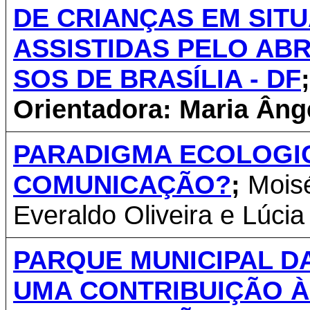
DE CRIANÇAS EM SIT
ASSISTIDAS PELO ABR
SOS DE BRASÍLIA - DF
Orientadora: Maria Âng
PARADIGMA ECOLOGIC
COMUNICAÇÃO?
;
Mois
Everaldo Oliveira e Lúcia
PARQUE MUNICIPAL DA
UMA CONTRIBUIÇÃO À