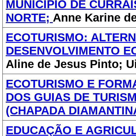
MUNICÍPIO DE CURRAI
NORTE;
Anne Karine d
ECOTURISMO: ALTERN
DESENVOLVIMENTO E
Aline de Jesus Pinto; Ui
ECOTURISMO E FORM
DOS GUIAS DE TURIS
(CHAPADA DIAMANTIN
EDUCAÇÃO E AGRICUL